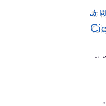
訪
Ci
ホー
予