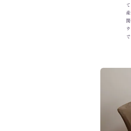
て
産
関
ウ
で