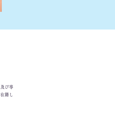
師及び専
が在籍し